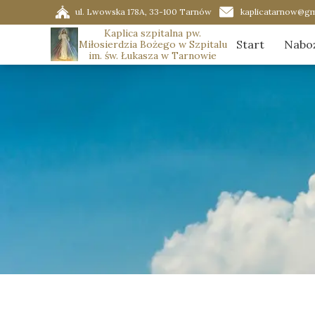
ul. Lwowska 178A, 33-100 Tarnów
kaplicatarnow@gm
Kaplica szpitalna pw.
Start
Nabo
Miłosierdzia Bożego w Szpitalu
im. św. Łukasza w Tarnowie
Porz
Ador
Graf