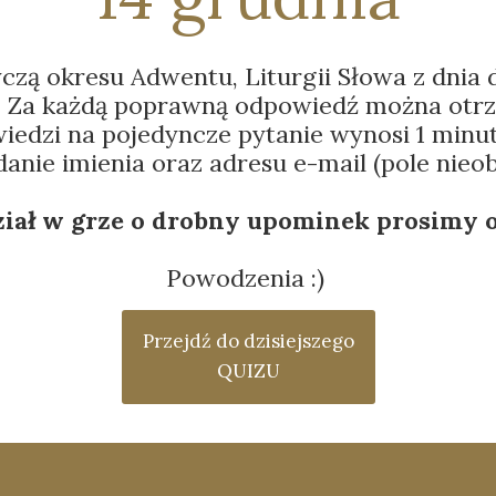
yczą okresu Adwentu, Liturgii Słowa z dnia d
h. Za każdą poprawną odpowiedź można otr
edzi na pojedyncze pytanie wynosi 1 minut
anie imienia oraz adresu e-mail (pole nieo
iał w grze o drobny upominek prosimy o
Powodzenia :)
Przejdź do dzisiejszego
QUIZU