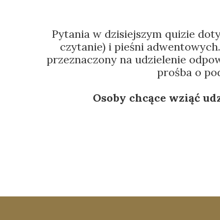
Pytania w dzisiejszym quizie dot
czytanie) i pieśni adwentowyc
przeznaczony na udzielenie odpowi
prośba o pod
Osoby chcące wziąć udz