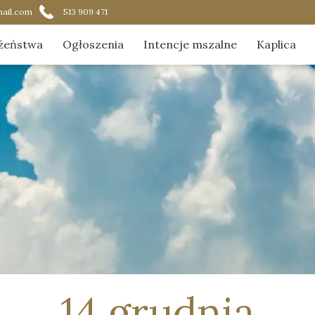
ail.com
513 909 471
żeństwa
Ogłoszenia
Intencje mszalne
Kaplica
ądek nabożeństw
Aktualnoś
acja Najświętszego Sakramentu
Duszpast
ik czytania na Mszach Świętych
Galeria
O kaplicy
Zostaną w
O nas w 
14 grudnia