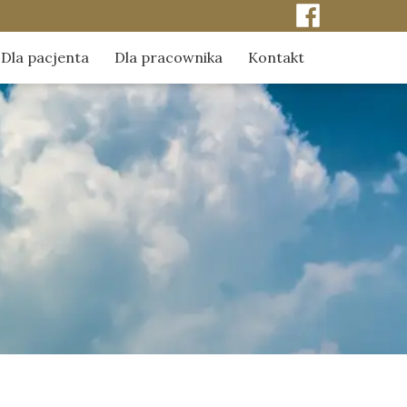
Dla pacjenta
Dla pracownika
Kontakt
ci
Kontakt do kapelanów szpitala
Odpowiedzialność za pacjenta
erze
Obchody szpitalne kapelanów
Duszpasterstwo środowiska pracy
Sakrament namaszczenia chorych
Dylematy etyczno-moralne
Sakrament pokuty
 naszej pamięci
Sakrament Eucharystii
mediach
Chrzest z wody
Dla kobiet w trudnej ciąży
Poradnik - pochówek dziecka utraconego