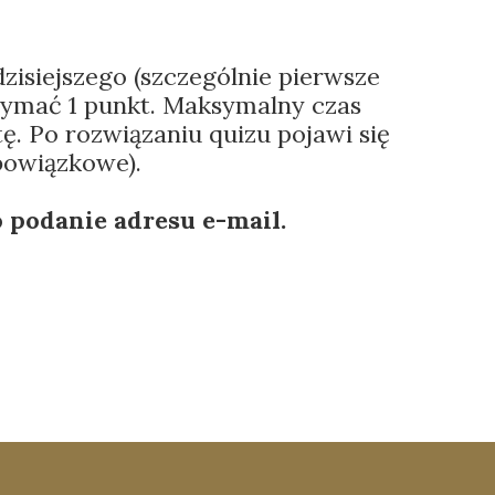
Mały Pacjent - Szkoła Przyszpitalna
zisiejszego (szczególnie pierwsze
Apostolstwo Chorych
zymać 1 punkt. Maksymalny czas
ę. Po rozwiązaniu quizu pojawi się
Modlitwy
bowiązkowe).
 podanie adresu e-mail.