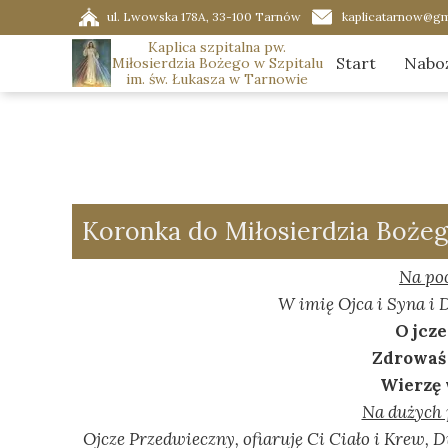
ul. Lwowska 178A, 33-100 Tarnów
kaplicatarnow@gm
Kaplica szpitalna pw.
Start
Nabo
Miłosierdzia Bożego w Szpitalu
im. św. Łukasza w Tarnowie
Porz
Ador
Graf
Koronka do Miłosierdzia Bożeg
Na po
W imię Ojca i Syna i
Ojcze 
Zdrowaś 
Wierzę 
Na dużych 
Ojcze Przedwieczny, ofiaruję Ci Ciało i Krew, 