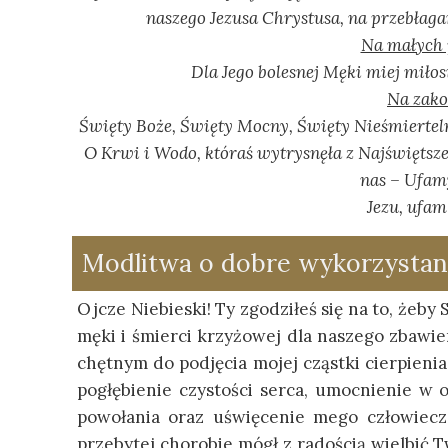
naszego Jezusa Chrystusa, na przebłagan
Na małych 
Dla Jego bolesnej Męki miej miłosi
Na zako
Święty Boże, Święty Mocny, Święty Nieśmierteln
O Krwi i Wodo, któraś wytrysnęła z Najświętsze
nas – Ufamy
Jezu, ufam
Modlitwa o dobre wykorzystan
Ojcze Niebieski! Ty zgodziłeś się na to, żeb
męki i śmierci krzyżowej dla naszego zbawie
chętnym do podjęcia mojej cząstki cierpieni
pogłębienie czystości serca, umocnienie w
powołania oraz uświęcenie mego człowiecz
przebytej chorobie mógł z radością wielbić 