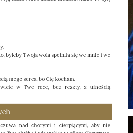
y.
, byleby Twoja wola spełniła się we mnie i we
ścią mego serca, bo Cię kocham.
owicie w Twe ręce, bez reszty, z ufnością
ych
czuwa nad chorymi i cierpiącymi, aby nie