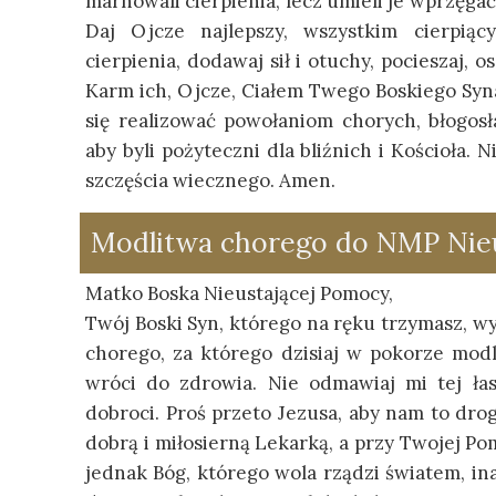
marnowali cierpienia, lecz umieli je wprzęgać
Daj Ojcze najlepszy, wszystkim cierpią
cierpienia, dodawaj sił i otuchy, pocieszaj, 
Karm ich, Ojcze, Ciałem Twego Boskiego Syna
się realizować powołaniom chorych, błogos
aby byli pożyteczni dla bliźnich i Kościoła.
szczęścia wiecznego. Amen.
Modlitwa chorego do NMP Nie
Matko Boska Nieustającej Pomocy,
Twój Boski Syn, którego na ręku trzymasz, w
chorego, za którego dzisiaj w pokorze modl
wróci do zdrowia. Nie odmawiaj mi tej ła
dobroci. Proś przeto Jezusa, aby nam to dro
dobrą i miłosierną Lekarką, a przy Twojej P
jednak Bóg, którego wola rządzi światem, i