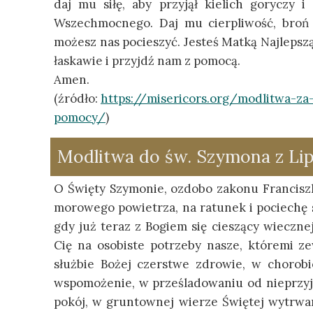
daj mu siłę, aby przyjął kielich goryczy 
Wszechmocnego. Daj mu cierpliwość, broń 
możesz nas pocieszyć. Jesteś Matką Najlepsz
łaskawie i przyjdź nam z pomocą.
Amen.
(źródło:
https://misericors.org/modlitwa-za
pomocy/
)
Modlitwa do św. Szymona z Li
O Święty Szymonie, ozdobo zakonu Franciszk
morowego powietrza, na ratunek i pociechę s
gdy już teraz z Bogiem się cieszący wieczne
Cię na osobiste potrzeby nasze, któremi z
służbie Bożej czerstwe zdrowie, w chorob
wspomożenie, w prześladowaniu od nieprzyj
pokój, w gruntownej wierze Świętej wytrwa