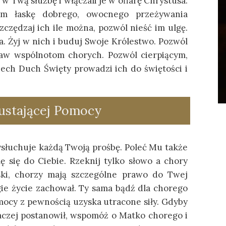
 w Twą służbę i włączali je w ofiarę Chrystusa.
cym łaskę dobrego, owocnego przeżywania
oszczędzaj ich ile można, pozwól nieść im ulgę.
. Żyj w nich i buduj Swoje Królestwo. Pozwól
ław wspólnotom chorych. Pozwól cierpiącym,
 Niech Duch Święty prowadzi ich do świętości i
ustającej Pomocy
ysłuchuje każdą Twoją prośbę. Poleć Mu także
ę się do Ciebie. Rzeknij tylko słowo a chory
ski, chorzy mają szczególne prawo do Twej
gie życie zachował. Ty sama bądź dla chorego
omocy z pewnością uzyska utracone siły. Gdyby
naczej postanowił, wspomóż o Matko chorego i