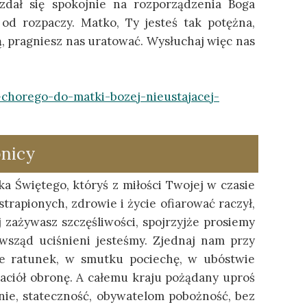
i zdał się spokojnie na rozporządzenia Boga
od rozpaczy. Matko, Ty jesteś tak potężna,
ą, pragniesz nas uratować. Wysłuchaj więc nas
-chorego-do-matki-bozej-nieustajacej-
pnicy
a Świętego, któryś z miłości Twojej w czasie
trapionych, zdrowie i życie ofiarować raczył,
j zażywasz szczęśliwości, spojrzyjże prosiemy
ewsząd uciśnieni jesteśmy. Zjednaj nam przy
ie ratunek, w smutku pociechę, w ubóstwie
aciół obronę. A całemu kraju pożądany uproś
nie, stateczność, obywatelom pobożność, bez