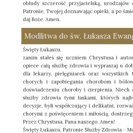
obłudy szczerość przyjacielską, urodzajów
Patronie, Twojej doznawając opieki, a po śmie
daj Boże. Amen.
Modlitwa do św. Łukasza Ewang
Święty Łukaszu,
zanim stałeś się uczniem Chrystusa i auto
opiece całą służbę zdrowia i wypraszaj u d
dla lekarzy, pielęgniarek oraz wszystkich
chorych i zapobiegania chorobom i bólo
doświadczeniu choroby i cierpienia. Niec
służby zdrowia tymi łaskami, których naj
decyzje, byli współczujący i delikatni, rozwa
chorymi z poświęceniem i miłością, dostrze
Przez Chrystusa, Pana naszego. Amen!
Święty Łukaszu, Patronie Służby Zdrowia – Mó