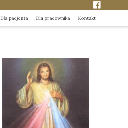
Dla pacjenta
Dla pracownika
Kontakt
ci
Kontakt do kapelanów szpitala
Odpowiedzialność za pacjenta
erze
Obchody szpitalne kapelanów
Duszpasterstwo środowiska pracy
Sakrament namaszczenia chorych
Dylematy etyczno-moralne
Sakrament pokuty
 naszej pamięci
Sakrament Eucharystii
mediach
Chrzest z wody
Dla kobiet w trudnej ciąży
Poradnik - pochówek dziecka utraconego