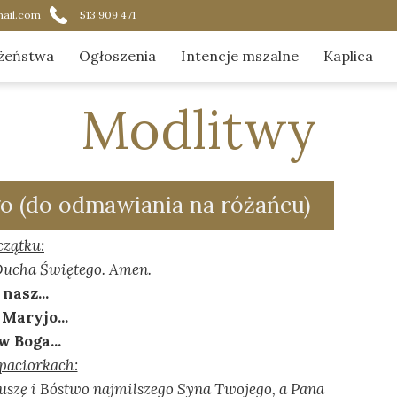
ail.com
513 909 471
żeństwa
Ogłoszenia
Intencje mszalne
Kaplica
ądek nabożeństw
Aktualnoś
Modlitwy
acja Najświętszego Sakramentu
Duszpast
ik czytania na Mszach Świętych
Galeria
o (do odmawiania na różańcu)
O kaplicy
czątku:
 Ducha Świętego. Amen.
Zostaną w
nasz...
O nas w 
Maryjo...
w Boga...
paciorkach:
Duszę i Bóstwo najmilszego Syna Twojego, a Pana