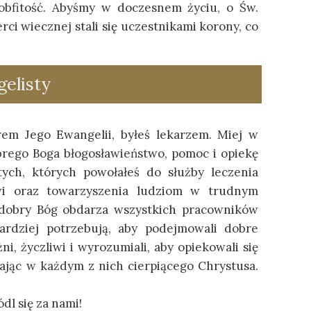
 obfitość. Abyśmy w doczesnem życiu, o Św.
rci wiecznej stali się uczestnikami korony, co
elisty
rem Jego Ewangelii, byłeś lekarzem. Miej w
obrego Boga błogosławieństwo, pomoc i opiekę
 tych, których powołałeś do służby leczenia
wi oraz towarzyszenia ludziom w trudnym
h dobry Bóg obdarza wszystkich pracowników
bardziej potrzebują, aby podejmowali dobre
żni, życzliwi i wyrozumiali, aby opiekowali się
gając w każdym z nich cierpiącego Chrystusa.
dl się za nami!