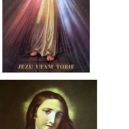
Mały Pacjent - Szkoła Przyszpitalna
Apostolstwo Chorych
Modlitwy