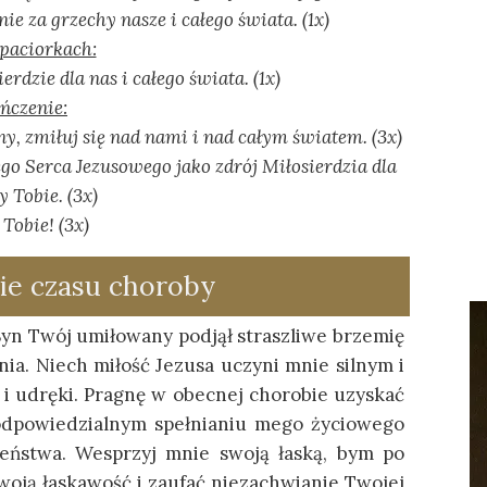
ie za grzechy nasze i całego świata. (1x)
paciorkach:
erdzie dla nas i całego świata. (1x)
ńczenie:
y, zmiłuj się nad nami i nad całym światem. (3x)
go Serca Jezusowego jako zdrój Miłosierdzia dla
 Tobie. (3x)
 Tobie! (3x)
ie czasu choroby
y Syn Twój umiłowany podjął straszliwe brzemię
nia. Niech miłość Jezusa uczyni mnie silnym i
a i udręki. Pragnę w obecnej chorobie uzyskać
 odpowiedzialnym spełnianiu mego życiowego
eństwa. Wesprzyj mnie swoją łaską, bym po
Twoją łaskawość i zaufać niezachwianie Twojej