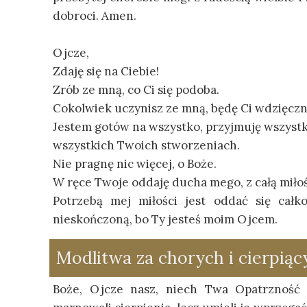
dobroci. Amen.
Ojcze,
Zdaję się na Ciebie!
Zrób ze mną, co Ci się podoba.
Cokolwiek uczynisz ze mną, będę Ci wdzięczn
Jestem gotów na wszystko, przyjmuję wszystko
wszystkich Twoich stworzeniach.
Nie pragnę nic więcej, o Boże.
W ręce Twoje oddaję ducha mego, z całą miło
Potrzebą mej miłości jest oddać się całk
nieskończoną, bo Ty jesteś moim Ojcem.
Modlitwa za chorych i cierpiąc
Boże, Ojcze nasz, niech Twa Opatrzność 