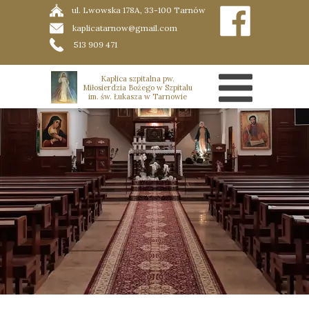
ul. Lwowska 178A, 33-100 Tarnów
kaplicatarnow@gmail.com
513 909 471
Kaplica szpitalna pw.
Miłosierdzia Bożego w Szpitalu
im. św. Łukasza w Tarnowie