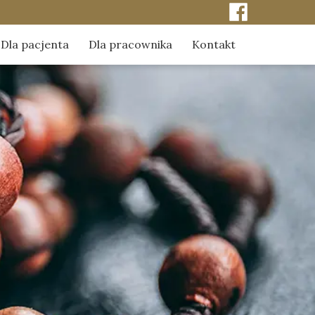
Dla pacjenta
Dla pracownika
Kontakt
ci
Kontakt do kapelanów szpitala
Odpowiedzialność za pacjenta
erze
Obchody szpitalne kapelanów
Duszpasterstwo środowiska pracy
Sakrament namaszczenia chorych
Dylematy etyczno-moralne
Sakrament pokuty
 naszej pamięci
Sakrament Eucharystii
mediach
Chrzest z wody
Dla kobiet w trudnej ciąży
Poradnik - pochówek dziecka utraconego