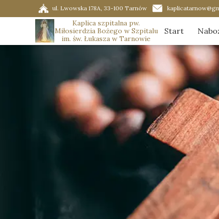
ul. Lwowska 178A, 33-100 Tarnów
kaplicatarnow@gm
Kaplica szpitalna pw.
Start
Nabo
Miłosierdzia Bożego w Szpitalu
im. św. Łukasza w Tarnowie
Porz
Ador
Graf