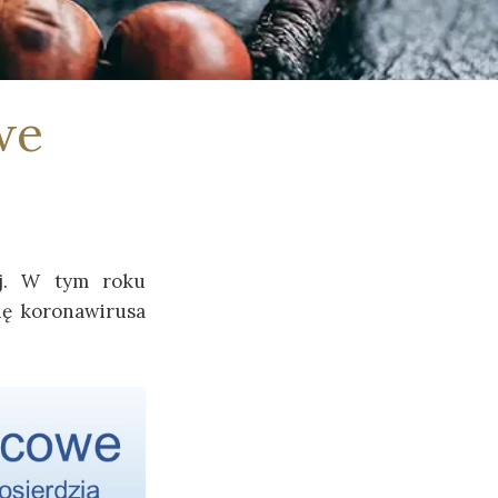
Mały Pacjent - Szkoła Przyszpitalna
Apostolstwo Chorych
we
Modlitwy
ej. W tym roku
ię koronawirusa