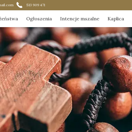
ail.com
513 909 471
żeństwa
Ogłoszenia
Intencje mszalne
Kaplica
ądek nabożeństw
Aktualnoś
acja Najświętszego Sakramentu
Duszpast
ik czytania na Mszach Świętych
Galeria
O kaplicy
Zostaną w
O nas w 