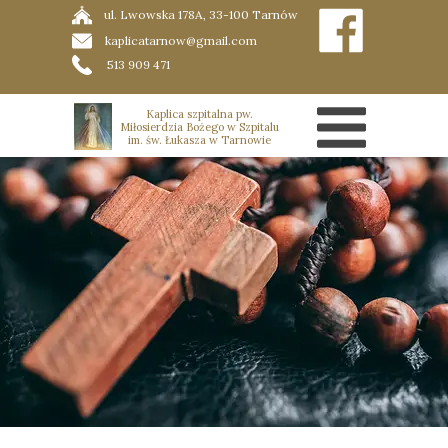
ul. Lwowska 178A, 33-100 Tarnów
kaplicatarnow@gmail.com
513 909 471
Kaplica szpitalna pw.
Miłosierdzia Bożego w Szpitalu
im. św. Łukasza w Tarnowie