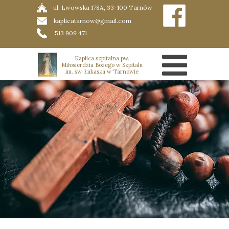
ul. Lwowska 178A, 33-100 Tarnów
kaplicatarnow@gmail.com
513 909 471
Kaplica szpitalna pw.
Miłosierdzia Bożego w Szpitalu
im. św. Łukasza w Tarnowie