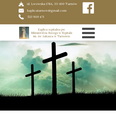
ul. Lwowska 178A, 33-100 Tarnów
kaplicatarnow@gmail.com
513 909 471
Kaplica szpitalna pw.
Miłosierdzia Bożego w Szpitalu
im. św. Łukasza w Tarnowie