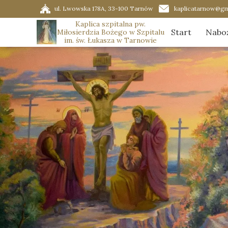
ul. Lwowska 178A, 33-100 Tarnów
kaplicatarnow@gm
Kaplica szpitalna pw.
Start
Nabo
Miłosierdzia Bożego w Szpitalu
im. św. Łukasza w Tarnowie
Porz
Ador
Graf