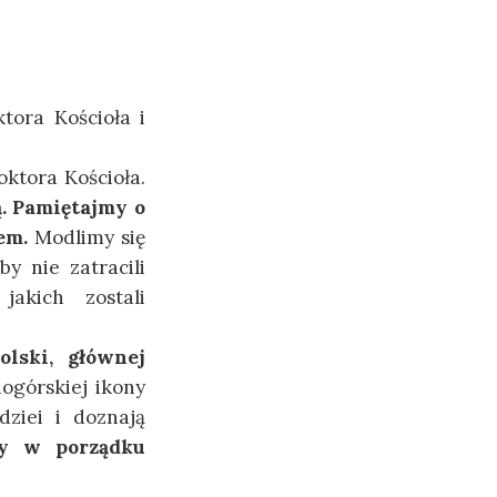
tora Kościoła i
ktora Kościoła.
ą. Pamiętajmy o
lem.
Modlimy się
y nie zatracili
jakich zostali
lski, głównej
ogórskiej ikony
ziei i doznają
y w porządku