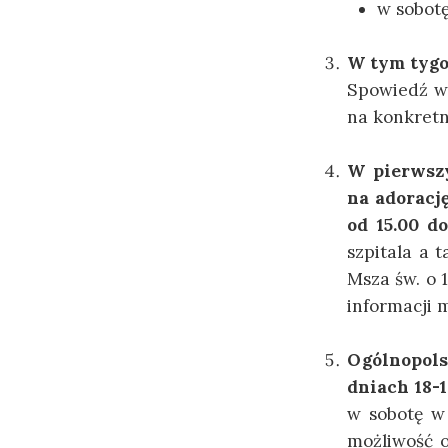
w sobotę
W tym tygo
Spowiedź w 
na konkretn
W pierwszy
na adoracj
od 15.00 do
szpitala a 
Msza św. o 
informacji 
Ogólnopols
dniach 18-1
w sobotę w
możliwość o