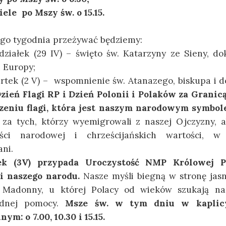
ele po Mszy św. o 15.15.
tego tygodnia przeżywać będziemy:
ziałek (29 IV) – święto św. Katarzyny ze Sieny, dok
 Europy;
tek (2 V) – wspomnienie św. Atanazego, biskupa i do
zień Flagi RP i Dzień Polonii i Polaków za Granic
eniu flagi, która jest naszym narodowym symbo
 za tych, którzy wyemigrowali z naszej Ojczyzny, ab
ści narodowej i chrześcijańskich wartości, w 
ni.
ek (3V) przypada Uroczystość NMP Królowej Po
i naszego narodu.
Nasze myśli biegną w stronę jasn
 Madonny, u której Polacy od wieków szukają nad
odnej pomocy.
Msze św. w tym dniu w kaplic
nym: o 7.00, 10.30 i 15.15.