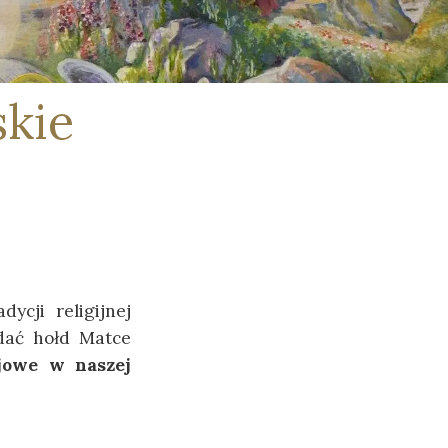
Mały Pacjent - Szkoła Przyszpitalna
Apostolstwo Chorych
skie
Modlitwy
ycji religijnej
dać hołd Matce
jowe w naszej