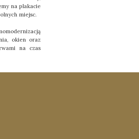
emy na plakacie
wolnych miejsc.
rmomodernizacją
nia, okien oraz
erwami na czas