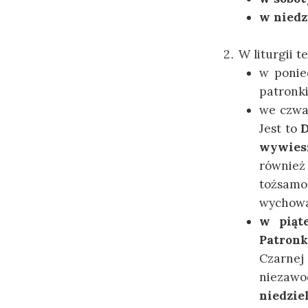
w niedzi
W liturgii 
w ponied
patronki
we czwar
Jest to
D
wywiesz
również
tożsamo
wychowa
w piąt
Patronk
Czarnej
niezaw
niedziel