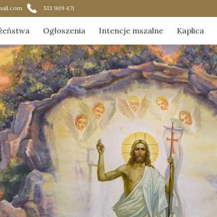
ail.com
513 909 471
żeństwa
Ogłoszenia
Intencje mszalne
Kaplica
ądek nabożeństw
Aktualnoś
acja Najświętszego Sakramentu
Duszpast
ik czytania na Mszach Świętych
Galeria
O kaplicy
Zostaną w
O nas w 