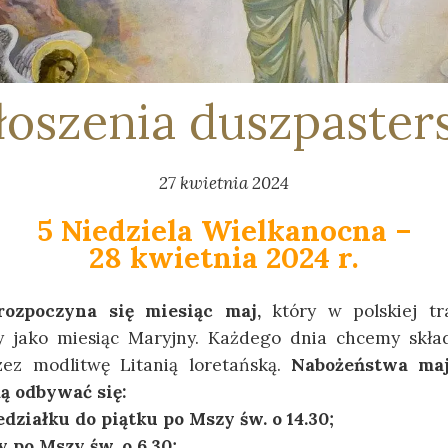
oszenia duszpaster
27 kwietnia 2024
5 Niedziela Wielkanocna –
28 kwietnia 2024 r.
rozpoczyna się miesiąc maj
,
który w polskiej trad
 jako miesiąc Maryjny. Każdego dnia chcemy skła
zez modlitwę Litanią loretańską.
Nabożeństwa ma
ą odbywać się:
działku do piątku po Mszy św. o 14.30;
 po Mszy św. o 6.30;