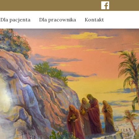
Dla pacjenta
Dla pracownika
Kontakt
ci
Kontakt do kapelanów szpitala
Odpowiedzialność za pacjenta
erze
Obchody szpitalne kapelanów
Duszpasterstwo środowiska pracy
Sakrament namaszczenia chorych
Dylematy etyczno-moralne
Sakrament pokuty
 naszej pamięci
Sakrament Eucharystii
mediach
Chrzest z wody
Dla kobiet w trudnej ciąży
Poradnik - pochówek dziecka utraconego