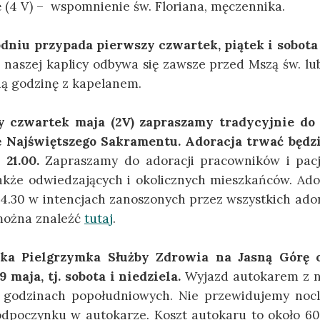
 (4 V) – wspomnienie św. Floriana, męczennika.
dniu przypada pierwszy czwartek, piątek i sobota
naszej kaplicy odbywa się zawsze przed Mszą św. l
ą godzinę z kapelanem.
 czwartek maja (2V) zapraszamy tradycyjnie do 
ę Najświętszego Sakramentu. Adoracja trwać będz
 21.00.
Zapraszamy do adoracji pracowników i pac
także odwiedzających i okolicznych mieszkańców. Ado
14.30 w intencjach zanoszonych przez wszystkich ado
można znaleźć
tutaj
.
ka Pielgrzymka Służby Zdrowia na Jasną Górę 
9 maja, tj. sobota i niedziela.
Wyjazd autokarem z n
 godzinach popołudniowych. Nie przewidujemy nocl
dpoczynku w autokarze. Koszt autokaru to około 60-