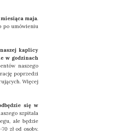
 miesiąca maja
.
ub po umówieniu
naszej kaplicy
ie w godzinach
jentów naszego
rację poprzedzi
rujących. Więcej
odbędzie się w
aszego szpitala
egu, ale będzie
70 zł od osoby,