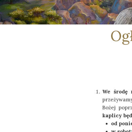
Ogł
We środę 
przeżywamy
Bożej popr
kaplicy będ
od ponie
w soboty