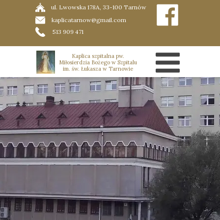
ul. Lwowska 178A, 33-100 Tarnów
kaplicatarnow@gmail.com
513 909 471
Kaplica szpitalna pw.
Miłosierdzia Bożego w Szpitalu
im. św. Łukasza w Tarnowie