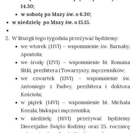
14.30;
w sobotę po Mszy św. o 6.30;
w niedzielę po Mszy św. o 15.15.
W liturgii tego tygodnia przeżywać będziemy:
we wtorek (11VI) – wspomnienie św. Barnaby,
Apostoła;
we środę (12VI) – wspomnienie bł. Romana
Sitki, prezbitera i Towarzyszy, męczenników;
we czwartek (13VI) – wspomnienie św.
Antoniego z Padwy, prezbitera i doktora
Kościoła;
w piątek (14VI) – wspomnienie bł. Michała
Kozala, biskupa i męczennika;
w niedzielę (16VI) przeżywać będziemy
Diecezjalne Święto Rodziny oraz 25. rocznicę