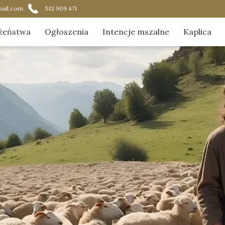
ail.com
513 909 471
żeństwa
Ogłoszenia
Intencje mszalne
Kaplica
ądek nabożeństw
Aktualnoś
acja Najświętszego Sakramentu
Duszpast
ik czytania na Mszach Świętych
Galeria
O kaplicy
Zostaną w
O nas w 