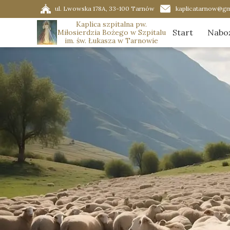
ul. Lwowska 178A, 33-100 Tarnów
kaplicatarnow@gm
Kaplica szpitalna pw.
Start
Nabo
Miłosierdzia Bożego w Szpitalu
im. św. Łukasza w Tarnowie
Porz
Ador
Graf