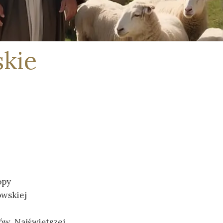
Mały Pacjent - Szkoła Przyszpitalna
Apostolstwo Chorych
skie
Modlitwy
opy
owskiej
ów Najświętszej