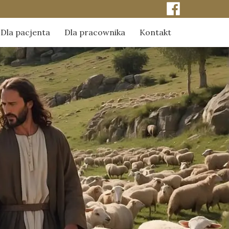
Dla pacjenta
Dla pracownika
Kontakt
ci
Kontakt do kapelanów szpitala
Odpowiedzialność za pacjenta
erze
Obchody szpitalne kapelanów
Duszpasterstwo środowiska pracy
Sakrament namaszczenia chorych
Dylematy etyczno-moralne
Sakrament pokuty
 naszej pamięci
Sakrament Eucharystii
mediach
Chrzest z wody
Dla kobiet w trudnej ciąży
Poradnik - pochówek dziecka utraconego