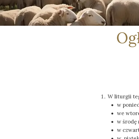
Ogł
W liturgii 
w ponied
we wtore
w środę 
w czwart
w piątek