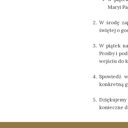
Maryi P
W środę za
świętej o go
W piątek na
Prośby i po
wejściu do k
Spowiedź w
konkretną g
Dziękujemy z
konieczne d