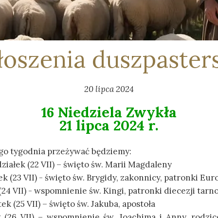
oszenia duszpaster
20 lipca 2024
16 Niedziela Zwykła
21 lipca 2024 r.
tego tygodnia przeżywać będziemy:
ziałek (22 VII) – święto św. Marii Magdaleny
k (23 VII) - święto św. Brygidy, zakonnicy, patronki Eur
(24 VII) - wspomnienie św. Kingi, patronki diecezji tarn
ek (25 VII) – święto św. Jakuba, apostoła
 (26 VII) – wspomnienie św. Joachima i Anny, rodzic