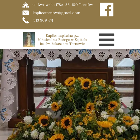
ul. Lwowska 178A, 33-100 Tarnów
kaplicatarnow@gmail.com
513 909 471
Kaplica szpitalna pw.
Miłosierdzia Bożego w Szpitalu
im. św. Łukasza w Tarnowie