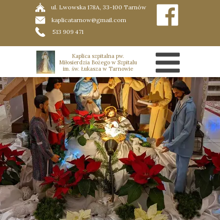
ul. Lwowska 178A, 33-100 Tarnów
kaplicatarnow@gmail.com
513 909 471
Kaplica szpitalna pw.
Miłosierdzia Bożego w Szpitalu
im. św. Łukasza w Tarnowie