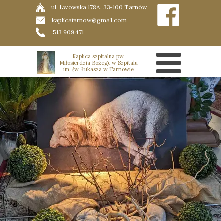
ul. Lwowska 178A, 33-100 Tarnów
kaplicatarnow@gmail.com
513 909 471
Kaplica szpitalna pw.
Miłosierdzia Bożego w Szpitalu
im. św. Łukasza w Tarnowie