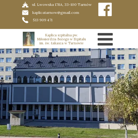
ul. Lwowska 178A, 33-100 Tarnów
kaplicatarnow@gmail.com
513 909 471
Kaplica szpitalna pw.
Miłosierdzia Bożego w Szpitalu
im. św. Łukasza w Tarnowie