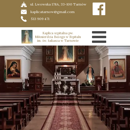
ul. Lwowska 178A, 33-100 Tarnów
kaplicatarnow@gmail.com
513 909 471
Kaplica szpitalna pw.
Miłosierdzia Bożego w Szpitalu
im. św. Łukasza w Tarnowie