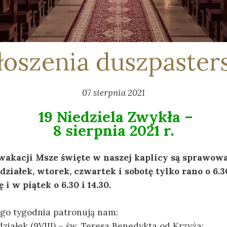
oszenia duszpaster
07 sierpnia 2021
19 Niedziela Zwykła –
8 sierpnia 2021 r.
 wakacji
Msze święte w naszej kaplicy
są sprawowa
ziałek, wtorek, czwartek i sobotę tylko rano o 6.3
 i w piątek o 6.30 i 14.30.
tego tygodnia patronują nam:
ziałek (9VIII) – św. Teresa Benedykta od Krzyża;