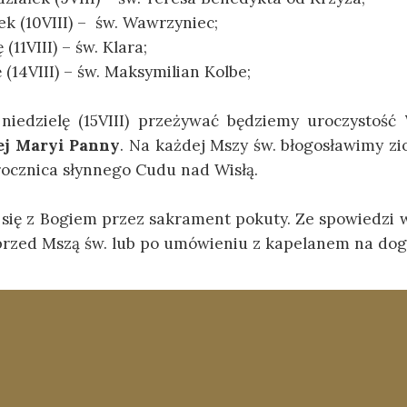
k (10VIII) – św. Wawrzyniec;
(11VIII) – św. Klara;
 (14VIII) – św. Maksymilian Kolbe;
niedzielę (15VIII) przeżywać będziemy uroczystość
ej Maryi Panny
. Na każdej Mszy św. błogosławimy zioł
rocznica słynnego Cudu nad Wisłą.
się z Bogiem przez sakrament pokuty. Ze spowiedzi 
przed Mszą św. lub po umówieniu z kapelanem na dog