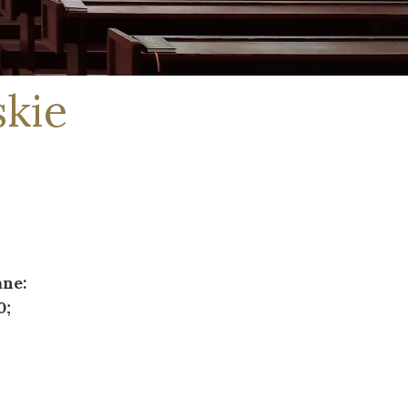
Mały Pacjent - Szkoła Przyszpitalna
Apostolstwo Chorych
skie
Modlitwy
ne:
0;