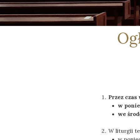
Ogł
Przez czas
w ponied
we środę
W liturgii 
w ponied