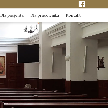
Dla pacjenta
Dla pracownika
Kontakt
ci
Kontakt do kapelanów szpitala
Odpowiedzialność za pacjenta
erze
Obchody szpitalne kapelanów
Duszpasterstwo środowiska pracy
Sakrament namaszczenia chorych
Dylematy etyczno-moralne
Sakrament pokuty
 naszej pamięci
Sakrament Eucharystii
mediach
Chrzest z wody
Dla kobiet w trudnej ciąży
Poradnik - pochówek dziecka utraconego