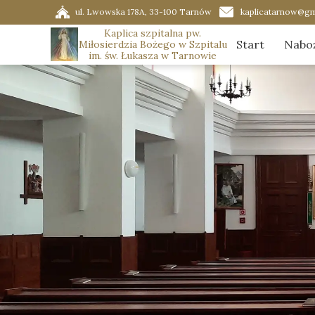
ul. Lwowska 178A, 33-100 Tarnów
kaplicatarnow@gm
Kaplica szpitalna pw.
Start
Nabo
Miłosierdzia Bożego w Szpitalu
im. św. Łukasza w Tarnowie
Porz
Ador
Graf