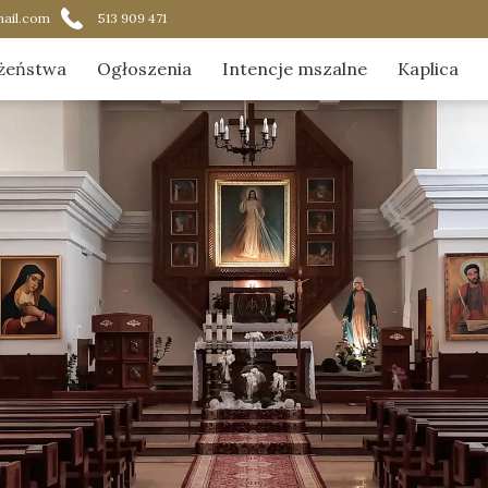
ail.com
513 909 471
żeństwa
Ogłoszenia
Intencje mszalne
Kaplica
ądek nabożeństw
Aktualnoś
acja Najświętszego Sakramentu
Duszpast
ik czytania na Mszach Świętych
Galeria
O kaplicy
Zostaną w
O nas w 